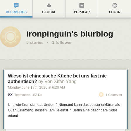
BLURBLOGS
GLOBAL
POPULAR
LOG IN
ironpinguin's blurblog
5
stories
·
1
follower
Wieso ist chinesische Küche bei uns fast nie
authentisch?
by Von Xifan Yang
Monday June 13
th
, 2016
at
6:20 AM
Topthemen - SZ.de
1 Comment
Und wie lässt sich das ändern? Niemand kann das besser erklären als
Guan Guanfeng, dessen Familie einst in Berlin eine besondere Soße
erfand.