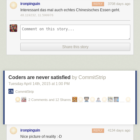
ironpinguin
3708 days ago
REPLY
Interessant das mal auch echtes Chinesisches Essen geht.
48.119232, 11.599976
Share this story
Coders are never satisfied
by CommitStrip
Tuesday April 14
th
, 2015
at
1:00 PM
CommitStrip
2 Comments and 12 Shares
ironpinguin
4134 days ago
REPLY
Nice picture of reality :-D