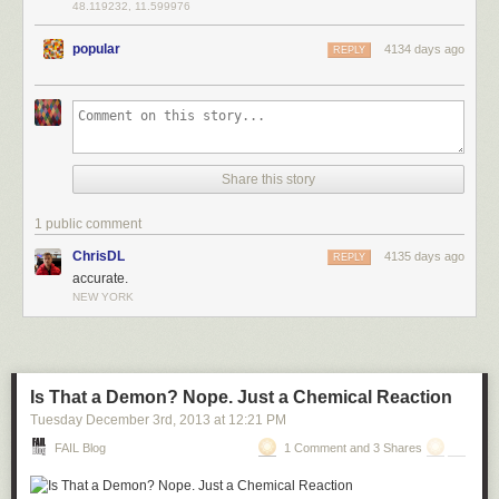
48.119232, 11.599976
popular
4134 days ago
REPLY
Share this story
1 public comment
ChrisDL
4135 days ago
REPLY
accurate.
NEW YORK
Is That a Demon? Nope. Just a Chemical Reaction
Tuesday December 3
rd
, 2013
at
12:21 PM
FAIL Blog
1 Comment and 3 Shares