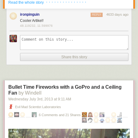
· · · · · · · · · · · · · · ·
Read the whole story
ironpinguin
4633 days ago
REPLY
Cooler Artikel!
48.119232, 11.599976
Share this story
Bullet Time Fireworks with a GoPro and a Ceiling
Fan
by Windell
Wednesday July 3
rd
, 2013
at
9:11 AM
Evil Mad Scientist Laboratories
6 Comments and 21 Shares