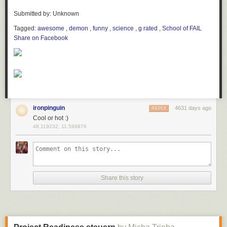
Submitted by: Unknown
Tagged:
awesome
,
demon
,
funny
,
science
,
g rated
,
School of FAIL
Share on Facebook
ironpinguin
4631 days ago
REPLY
Cool or hot :)
48.119232, 11.599976
Share this story